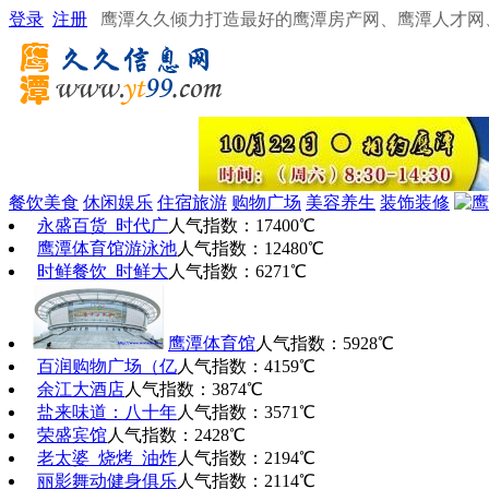
登录
注册
鹰潭久久倾力打造最好的鹰潭房产网、鹰潭人才网
餐饮美食
休闲娱乐
住宿旅游
购物广场
美容养生
装饰装修
永盛百货_时代广
人气指数：17400℃
鹰潭体育馆游泳池
人气指数：12480℃
时鲜餐饮_时鲜大
人气指数：6271℃
鹰潭体育馆
人气指数：5928℃
百润购物广场（亿
人气指数：4159℃
余江大酒店
人气指数：3874℃
盐来味道：八十年
人气指数：3571℃
荣盛宾馆
人气指数：2428℃
老太婆_烧烤_油炸
人气指数：2194℃
丽影舞动健身俱乐
人气指数：2114℃