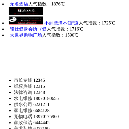
无名酒店
人气指数：1876℃
不到鹰潭不知“道
人气指数：1725℃
铭仕健身会所（健
人气指数：1716℃
大世界购物广场
人气指数：1590℃
市长专线
12345
维权热线
12315
法律咨询
12348
水电维修
18070180655
供水公司
6221211
家电维修
6684128
宠物电话
13970175960
家政保洁
6444445
美术装饰
6277189