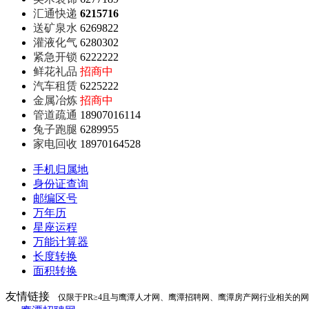
汇通快递
6215716
送矿泉水
6269822
灌液化气
6280302
紧急开锁
6222222
鲜花礼品
招商中
汽车租赁
6225222
金属冶炼
招商中
管道疏通
18907016114
兔子跑腿
6289955
家电回收
18970164528
手机归属地
身份证查询
邮编区号
万年历
星座运程
万能计算器
长度转换
面积转换
友情链接
仅限于PR≥4且与鹰潭人才网、鹰潭招聘网、鹰潭房产网行业相关的