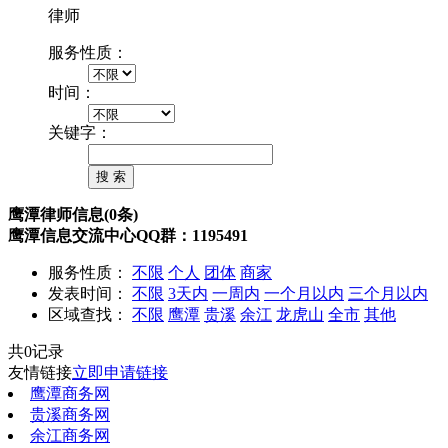
律师
服务性质：
时间：
关键字：
鹰潭律师信息(0条)
鹰潭信息交流中心QQ群：1195491
服务性质：
不限
个人
团体
商家
发表时间：
不限
3天内
一周内
一个月以内
三个月以内
区域查找：
不限
鹰潭
贵溪
余江
龙虎山
全市
其他
共0记录
友情链接
立即申请链接
鹰潭商务网
贵溪商务网
余江商务网