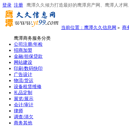
登录
注册
鹰潭久久倾力打造最好的鹰潭房产网、鹰潭人才网
当前位置：
鹰潭久久信息网
商
>
鹰潭商务服务分类
公司注册/年检
招商加盟
金融/担保贷款
网站建设
印刷/数码快印
广告设计
物流/货运
设备租赁维修
礼品定制
展览/展示
会计/审计
律师
调查/清欠
商务其他